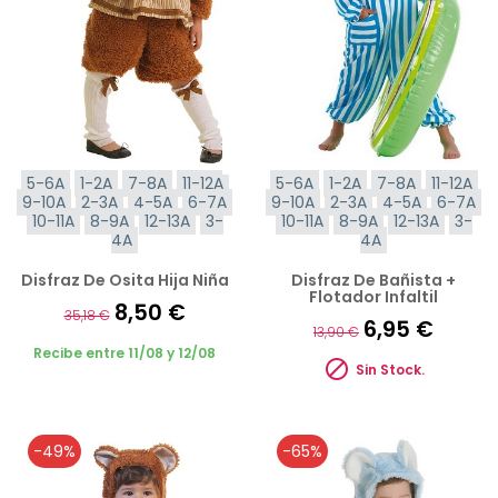
5-6A
1-2A
7-8A
11-12A
5-6A
1-2A
7-8A
11-12A
9-10A
2-3A
4-5A
6-7A
9-10A
2-3A
4-5A
6-7A
10-11A
8-9A
12-13A
3-
10-11A
8-9A
12-13A
3-
4A
4A
Disfraz De Osita Hija Niña
Disfraz De Bañista +
Flotador Infaltil
8,50 €
35,18 €
6,95 €
13,90 €
Recibe entre 11/08 y 12/08

Sin Stock.
-49%
-65%