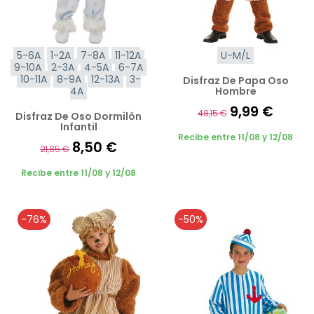
5-6A
1-2A
7-8A
11-12A
U-M/L
9-10A
2-3A
4-5A
6-7A
10-11A
8-9A
12-13A
3-
Disfraz De Papa Oso
4A
Hombre
9,99 €
48,15 €
Disfraz De Oso Dormilón
Infantil
Recibe entre 11/08 y 12/08
8,50 €
21,85 €
Recibe entre 11/08 y 12/08
-76%
-50%