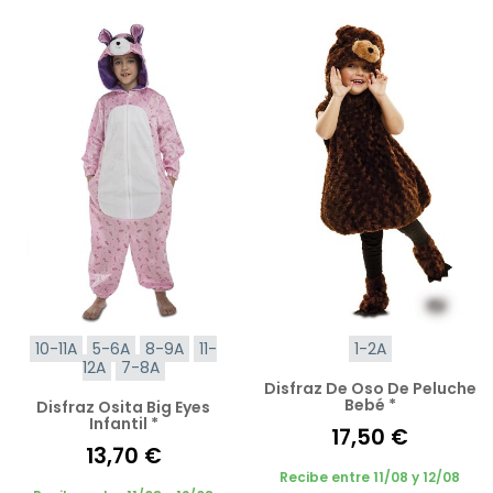
10-11A
5-6A
8-9A
11-
1-2A
12A
7-8A
Disfraz De Oso De Peluche
Bebé *
Disfraz Osita Big Eyes
Infantil *
17,50 €
13,70 €
Recibe entre 11/08 y 12/08