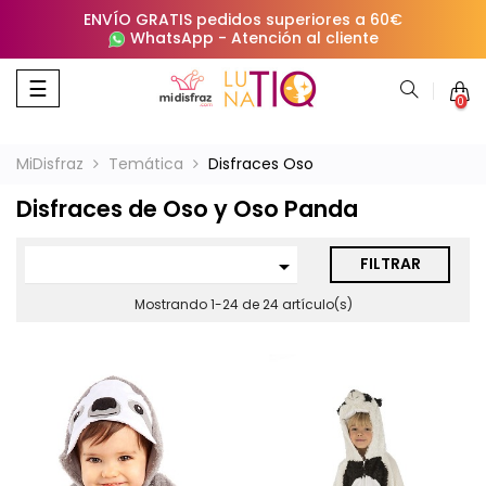
ENVÍO GRATIS pedidos superiores a 60€
WhatsApp
-
Atención al cliente
Navegación
☰
0
de
palanca
MiDisfraz
Temática
Disfraces Oso
Disfraces de Oso y Oso Panda
FILTRAR

Mostrando 1-24 de 24 artículo(s)