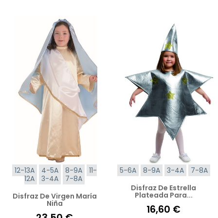
12-13A
4-5A
8-9A
11-
5-6A
8-9A
3-4A
7-8A
12A
3-4A
7-8A
Disfraz De Estrella
Plateada Para...
Disfraz De Virgen María
Niña
16,60 €
23,50 €