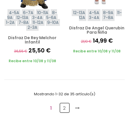
4-5A
6-7A
10-11A
8-
12-13A
4-5A
8-9A
11-
9A
12-13A
3-4A
5-6A
12A
3-4A
7-8A
1-2A
7-8A
11-12A
9-10A
2-3A
Disfraz De Angel Querubin
Para Niña
Disfraz De Rey Melchor
14,99 €
21,10 €
Infantil
25,50 €
36,55 €
Recibe entre 10/08 y 11/08
Recibe entre 10/08 y 11/08
Mostrando 1-32 de 35 artículo(s)
1
2