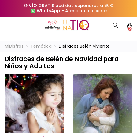
ENVÍO GRATIS pedidos superiores a 60€
WhatsApp
-
Atención al cliente
Navegación
☰
0
de
palanca
MiDisfraz
Temática
Disfraces Belén Viviente
Disfraces de Belén de Navidad para
Niños y Adultos