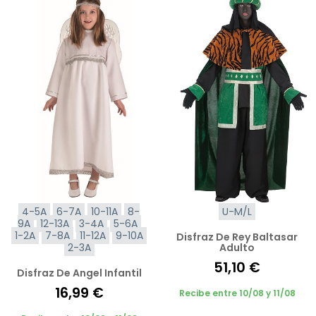
4-5A
6-7A
10-11A
8-
U-M/L
9A
12-13A
3-4A
5-6A
1-2A
7-8A
11-12A
9-10A
Disfraz De Rey Baltasar
2-3A
Adulto
51,10 €
Disfraz De Angel Infantil
16,99 €
Recibe entre 10/08 y 11/08