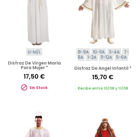
U-M/L
8-9A
10-11A
3-4A
7-
8A
1-2A
11-12A
5-6A
Disfraz De Virgen María
Para Mujer *
Disfraz De Angel Infantil *
17,50 €
15,70 €

Sin Stock.
Recibe entre 10/08 y 11/08