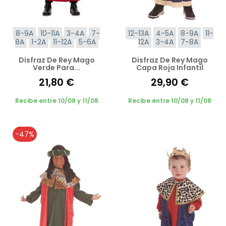
8-9A
10-11A
3-4A
7-
12-13A
4-5A
8-9A
11-
8A
1-2A
11-12A
5-6A
12A
3-4A
7-8A
Disfraz De Rey Mago
Disfraz De Rey Mago
Verde Para...
Capa Roja Infantil
21,80 €
29,90 €
Recibe entre 10/08 y 11/08
Recibe entre 10/08 y 11/08
-47%