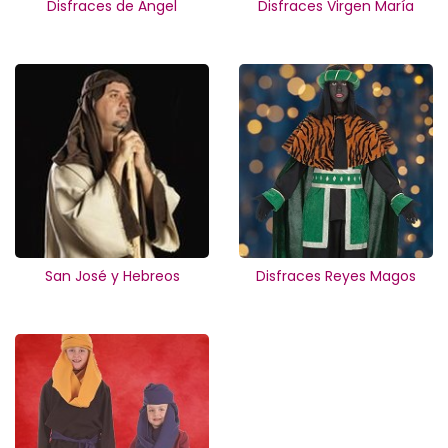
Disfraces de Ángel
Disfraces Virgen María
San José y Hebreos
Disfraces Reyes Magos