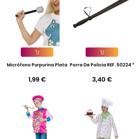
Añadir A La Cesta
Añadir A La Cesta
Micrófono Purpurina Plata
Porra De Policia REF. 50224 *
1,99 €
3,40 €
Precio
Precio