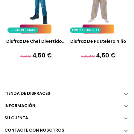
PRECIO REBAJADO
PRECIO REBAJADO
Añadir A La Cesta
Añadir A La Cesta
Disfraz De Chef Divertido...
Disfraz De Pastelero Niño
4,50 €
4,50 €
Precio
Precio
Precio
Precio
7,50 €
30,32 €
base
base
TIENDA DE DISFRACES

INFORMACIÓN

SU CUENTA

CONTACTE CON NOSOTROS
