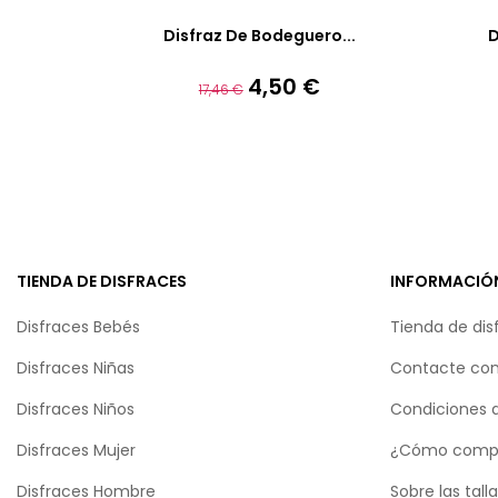
Disfraz De Bodeguero...
D
4,50 €
Precio
Precio
17,46 €
base
TIENDA DE DISFRACES
INFORMACIÓ
Disfraces Bebés
Tienda de dis
Disfraces Niñas
Contacte con
Disfraces Niños
Condiciones 
Disfraces Mujer
¿Cómo comp
Disfraces Hombre
Sobre las tall