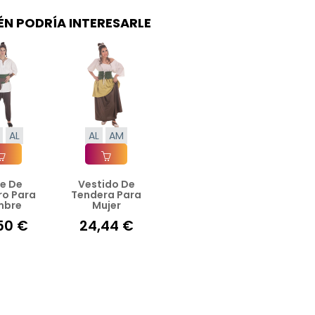
ÉN PODRÍA INTERESARLE
AL
AL
AM
je De
Vestido De
ir A La Cesta
Añadir A La Cesta
ro Para
Tendera Para
mbre
Mujer
50 €
24,44 €