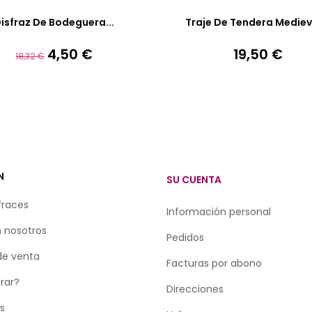
isfraz De Bodeguera...
Traje De Tendera Medieva
4,50 €
19,50 €
Precio
Precio
Precio
18,32 €
base
N
SU CUENTA
fraces
Información personal
 nosotros
Pedidos
de venta
Facturas por abono
rar?
Direcciones
as