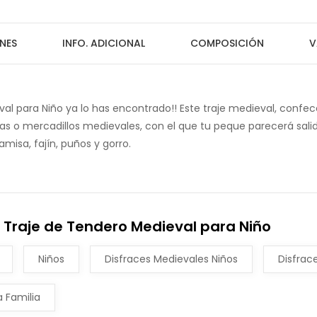
NES
INFO. ADICIONAL
COMPOSICIÓN
V
val para Niño ya lo has encontrado!! Este traje medieval, con
erias o mercadillos medievales, con el que tu peque parecerá sal
misa, fajín, puños y gorro.
 Traje de Tendero Medieval para Niño
Niños
Disfraces Medievales Niños
Disfrac
 Familia