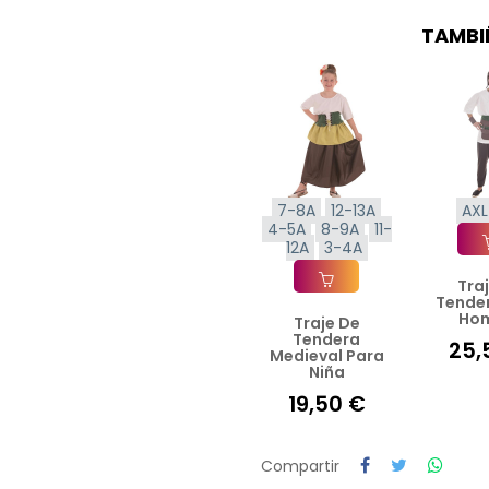
TAMBI
7-8A
12-13A
AXL
4-5A
8-9A
11-
12A
3-4A
Tra
Añad
Tende
Ho
Traje De
Añadir A La Cesta
Tendera
25,
Medieval Para
Niña
19,50 €
Compartir