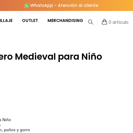
WhatsApp
-
Atención al cliente
LLAJE
OUTLET
MERCHANDISING
0 artículo
ero Medieval para Niño
a Niño
s
in, puños y gorro