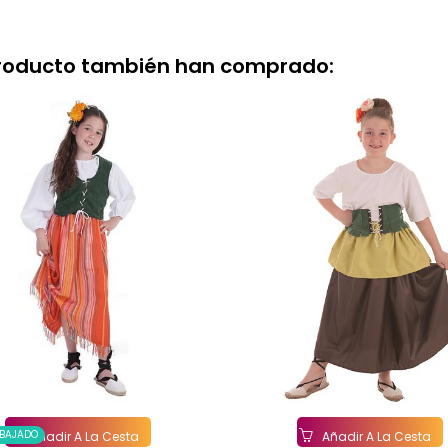
producto también han comprado:
EBAJADO
Añadir A La Cesta
Añadir A La Cesta