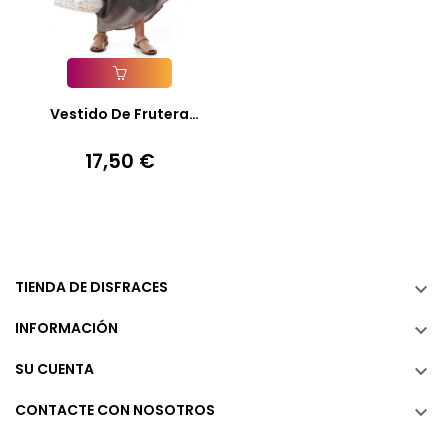
Añadir A La Cesta
Vestido De Frutera
Medieval...
17,50 €
Precio
TIENDA DE DISFRACES

INFORMACIÓN

SU CUENTA

CONTACTE CON NOSOTROS
