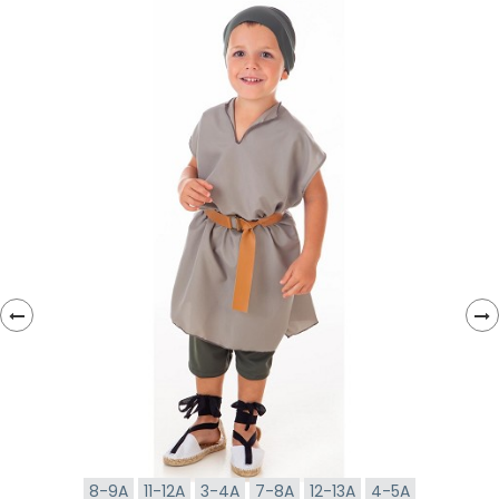
‹
›
8-9A
11-12A
3-4A
7-8A
12-13A
4-5A