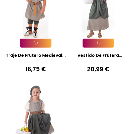
Añadir A La Cesta
Añadir A La Cesta
Traje De Frutero Medieval...
Vestido De Frutera
Medieval...
16,75 €
20,99 €
Precio
Precio