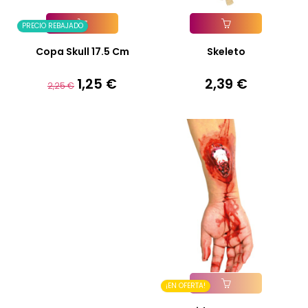
PRECIO REBAJADO
Añadir A La Cesta
Añadir A La Cesta
Copa Skull 17.5 Cm
Skeleto
1,25 €
2,39 €
Precio
Precio
Precio
2,25 €
base
¡EN OFERTA!
Añadir A La Cesta