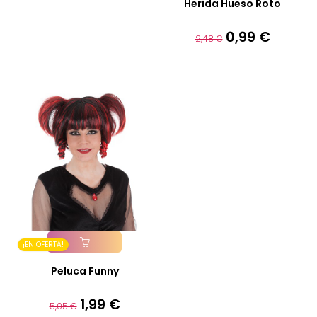
Herida Hueso Roto
0,99 €
Precio
Precio
2,48 €
base
¡EN OFERTA!
Añadir A La Cesta
Peluca Funny
1,99 €
Precio
Precio
5,05 €