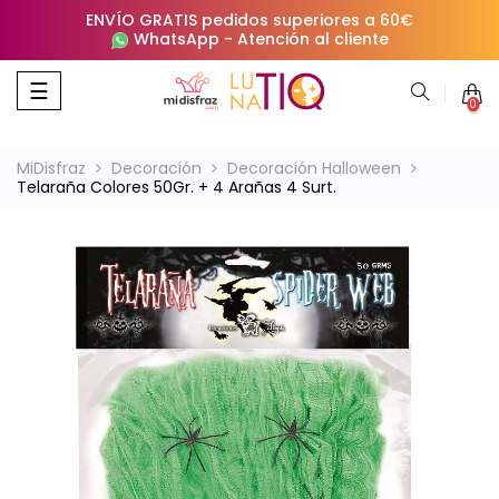
ENVÍO GRATIS pedidos superiores a 60€
WhatsApp
-
Atención al cliente
Navegación
☰
0
de
palanca
MiDisfraz
Decoración
Decoración Halloween
Telaraña Colores 50Gr. + 4 Arañas 4 Surt.