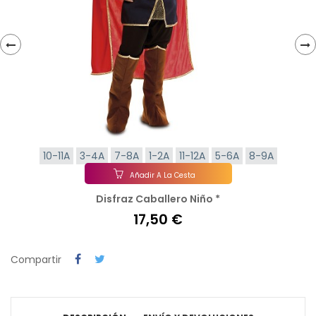
‹
›
10-11A
3-4A
7-8A
1-2A
11-12A
5-6A
8-9A
Añadir A La Cesta
Disfraz Caballero Niño *
17,50 €
Compartir