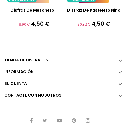
Añadir A La Cesta
Añadir A La Cesta
Disfraz De Mesonero...
Disfraz De Pastelero Niño
4,50 €
4,50 €
Precio
Precio
Precio
Precio
9,90 €
30,32 €
base
base
TIENDA DE DISFRACES

INFORMACIÓN

SU CUENTA

CONTACTE CON NOSOTROS
