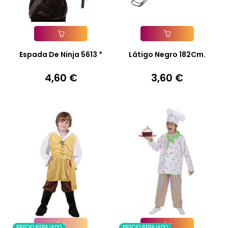
Añadir A La Cesta
Añadir A La Cesta
Espada De Ninja 5613 *
Látigo Negro 182Cm.
4,60 €
3,60 €
Precio
Precio
PRECIO REBAJADO
PRECIO REBAJADO