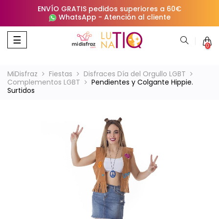
ENVÍO GRATIS pedidos superiores a 60€
WhatsApp
-
Atención al cliente
Navegación
☰
0
de
palanca
MiDisfraz
Fiestas
Disfraces Día del Orgullo LGBT
Complementos LGBT
Pendientes y Colgante Hippie.
Surtidos