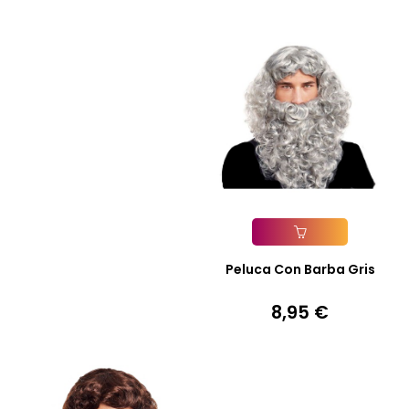
Añadir A La Cesta
Peluca Con Barba Gris
8,95 €
Precio