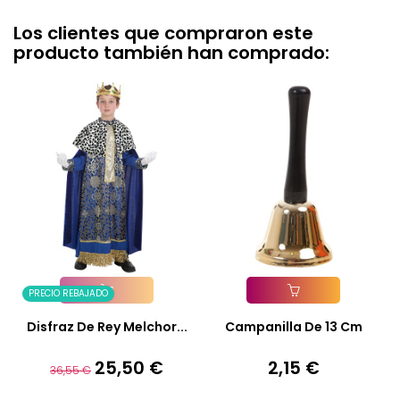
Los clientes que compraron este
producto también han comprado:
PRECIO REBAJADO
Añadir A La Cesta
Añadir A La Cesta
Disfraz De Rey Melchor...
Campanilla De 13 Cm
25,50 €
2,15 €
Precio
Precio
Precio
36,55 €
base