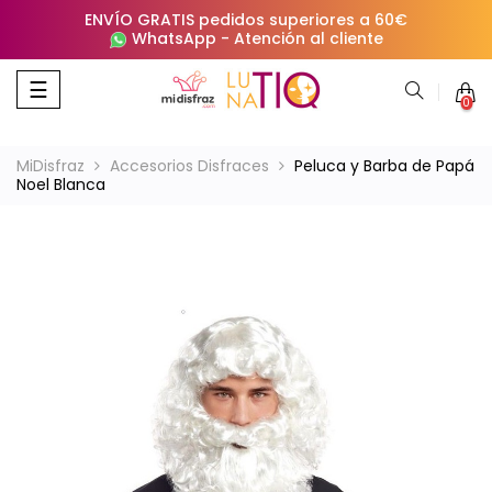
ENVÍO GRATIS pedidos superiores a 60€
WhatsApp
-
Atención al cliente
Navegación
☰
0
de
palanca
MiDisfraz
Accesorios Disfraces
Peluca y Barba de Papá
Noel Blanca