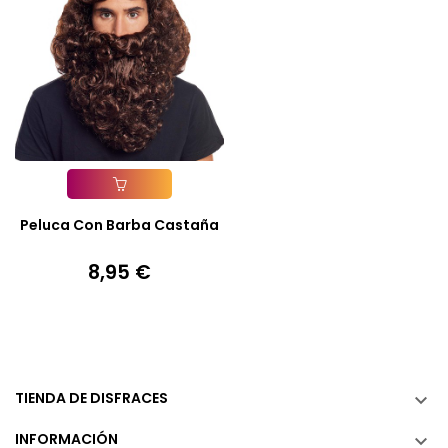
Añadir A La Cesta
Peluca Con Barba Castaña
8,95 €
Precio
TIENDA DE DISFRACES

INFORMACIÓN
