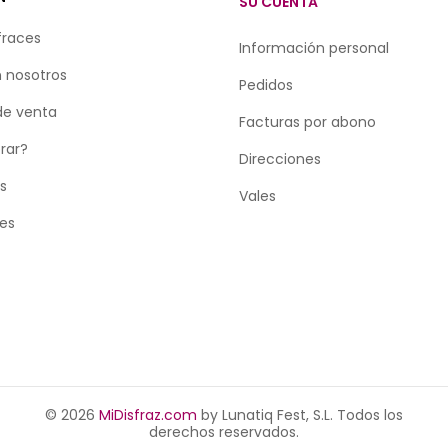
SU CUENTA
fraces
Información personal
 nosotros
Pedidos
de venta
Facturas por abono
rar?
Direcciones
as
Vales
tes
© 2026
MiDisfraz.com
by Lunatiq Fest, S.L. Todos los
derechos reservados.