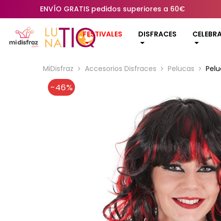
ENVÍO GRATIS pedidos superiores a 60€
FESTIVALES
DISFRACES
CELEBR
MiDisfraz
Accesorios Disfraces
Pelucas
Pel
-46%