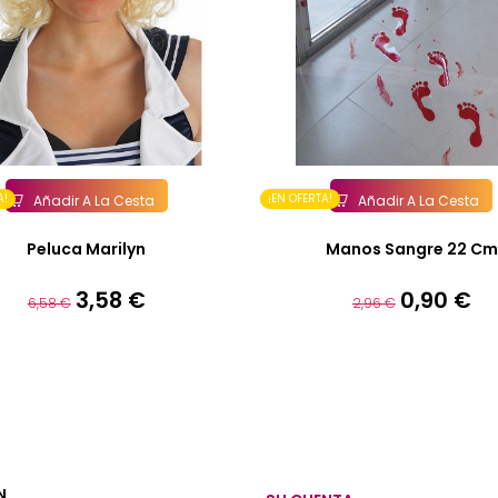
A!
¡EN OFERTA!
Añadir A La Cesta
Añadir A La Cesta
Peluca Marilyn
Manos Sangre 22 Cm
3,58 €
0,90 €
Precio
Precio
Precio
Precio
6,58 €
2,96 €
base
base
N