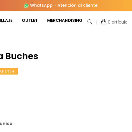
WhatsApp
-
Atención al cliente
LLAJE
OUTLET
MERCHANDISING
0 artículo
a Buches
AS 2,63 €
 unica