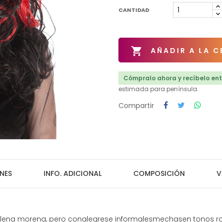
CANTIDAD

AÑADIR A LA C
Cómpralo ahora y recíbelo entr
estimada para península.
Compartir
NES
INFO. ADICIONAL
COMPOSICIÓN
V
elena morena, pero conalegrese informalesmechasen tonos roji