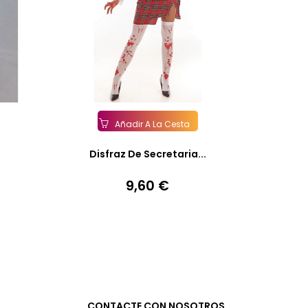
Añadir A La Cesta
Disfraz De Secretaria...
9,60 €
Precio
CONTACTE CON NOSOTROS