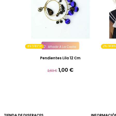
¡EN OFERTA!
¡EN OFERT
Añadir A La Cesta
Pendientes Lila 12 Cm
1,00 €
Precio
Precio
2,63 €
base
TIENDA DE DISFRACES
INFORMACIÓ