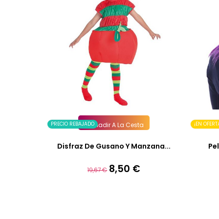
PRECIO REBAJADO
¡EN OFERT
Añadir A La Cesta
Disfraz De Gusano Y Manzana...
Pe
8,50 €
Precio
Precio
19,67 €
base