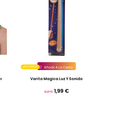
¡EN OFERTA!
Añadir A La Cesta
or
Varita Magica Luz Y Sonido
1,99 €
Precio
Precio
3,21 €
base