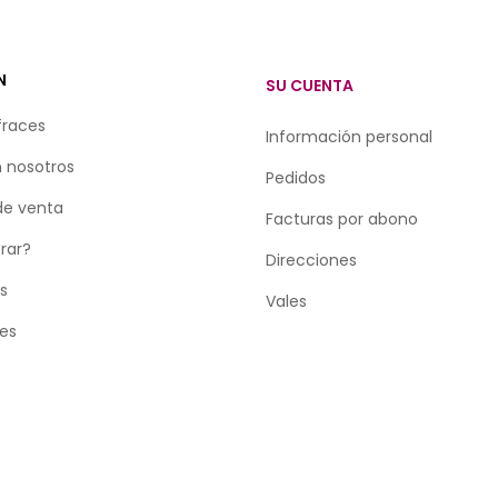
N
SU CUENTA
fraces
Información personal
 nosotros
Pedidos
de venta
Facturas por abono
rar?
Direcciones
as
Vales
tes