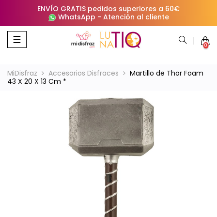
ENVÍO GRATIS pedidos superiores a 60€
WhatsApp
-
Atención al cliente
Navegación
☰
0
de
palanca
MiDisfraz
Accesorios Disfraces
Martillo de Thor Foam
43 X 20 X 13 Cm *