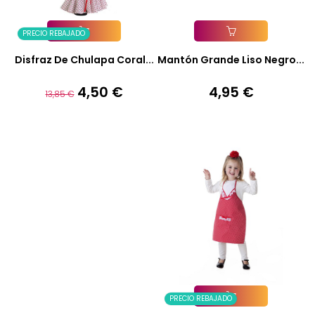
PRECIO REBAJADO
Añadir A La Cesta
Añadir A La Cesta
Disfraz De Chulapa Coral...
Mantón Grande Liso Negro...
4,50 €
4,95 €
Precio
Precio
Precio
13,85 €
base
PRECIO REBAJADO