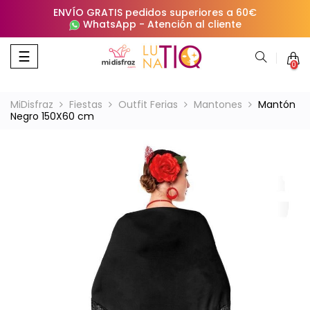
ENVÍO GRATIS pedidos superiores a 60€
WhatsApp
-
Atención al cliente
Navegación
☰
0
de
palanca
MiDisfraz
Fiestas
Outfit Ferias
Mantones
Mantón
Negro 150X60 cm