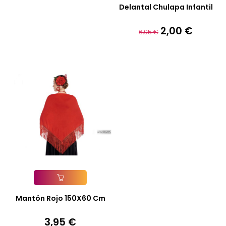
Añadir A La Cesta
Delantal Chulapa Infantil
2,00 €
Precio
Precio
6,95 €
base
Añadir A La Cesta
Mantón Rojo 150X60 Cm
3,95 €
Precio