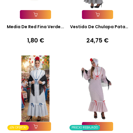
Añadir A La Cesta
Añadir A La Cesta
Media De Red Fina Verde...
Vestido De Chulapa Pata
De...
1,80 €
24,75 €
Precio
Precio
¡EN OFERTA!
PRECIO REBAJADO