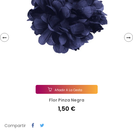
‹
›
Añadir A La Cesta
Flor Pinza Negra
1,50 €
Compartir