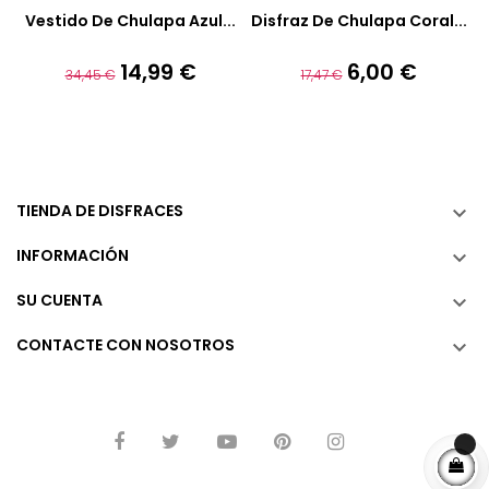
Añadir A La Cesta
Añadir A La Cesta
Vestido De Chulapa Azul...
Disfraz De Chulapa Coral...
14,99 €
6,00 €
Precio
Precio
Precio
Precio
34,45 €
17,47 €
base
base
TIENDA DE DISFRACES

INFORMACIÓN

SU CUENTA

CONTACTE CON NOSOTROS
