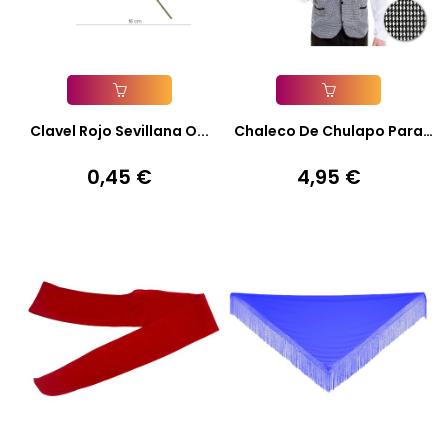
Añadir A La Cesta
Añadir A La Cesta
Clavel Rojo Sevillana O...
Chaleco De Chulapo Para
Adulto
0,45 €
4,95 €
Precio
Precio