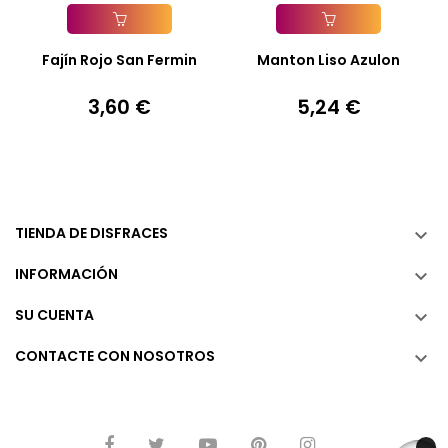
Añadir A La Cesta
Añadir A La Cesta
Fajín Rojo San Fermin
Manton Liso Azulon
3,60 €
5,24 €
Precio
Precio
TIENDA DE DISFRACES

INFORMACIÓN

SU CUENTA

CONTACTE CON NOSOTROS
