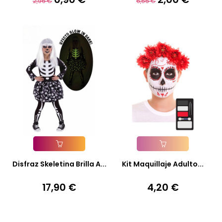
2,96 €
6,55 €
base
base
Añadir A La Cesta
Añadir A La Cesta
Disfraz Skeletina Brilla A...
Kit Maquillaje Adulto...
17,90 €
4,20 €
Precio
Precio