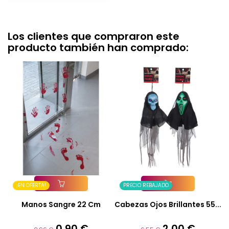
Los clientes que compraron este
producto también han comprado:
¡EN OFERTA!
PRECIO REBAJADO
Añadir A La Cesta
Añadir A La Cesta
Manos Sangre 22 Cm
Cabezas Ojos Brillantes 55...
0,90 €
2,00 €
Precio
Precio
Precio
Precio