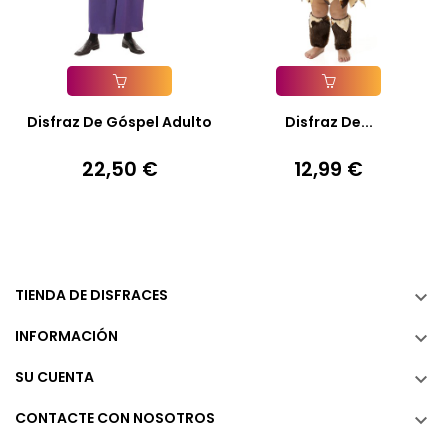
Añadir A La Cesta
Añadir A La Cesta
Disfraz De Góspel Adulto
Disfraz De...
22,50 €
12,99 €
Precio
Precio
TIENDA DE DISFRACES

INFORMACIÓN

SU CUENTA

CONTACTE CON NOSOTROS
