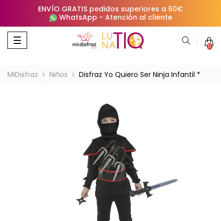
ENVÍO GRATIS pedidos superiores a 60€
WhatsApp
-
Atención al cliente
Navegación
☰
0
de
palanca
MiDisfraz
Niños
Disfraz Yo Quiero Ser Ninja Infantil *