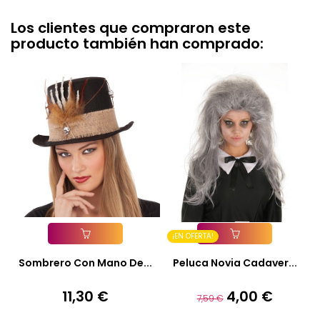
Los clientes que compraron este
producto también han comprado:
¡EN OFERTA!
Añadir A La Cesta
Añadir A La Cesta
Sombrero Con Mano De...
Peluca Novia Cadaver...
11,30 €
4,00 €
Precio
Precio
Precio
7,59 €
base