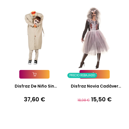
PRECIO REBAJADO
Añadir A La Cesta
Añadir A La Cesta
Disfraz De Niño Sin
Disfraz Novia Cadáver
Cabeza...
Adulto
37,60 €
15,50 €
Precio
Precio
Precio
18,98 €
base