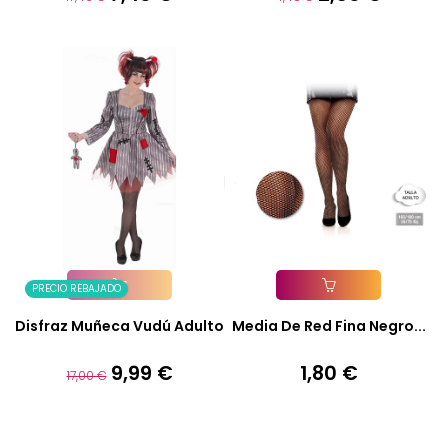
base
base
PRECIO REBAJADO
Añadir A La Cesta
Añadir A La Cesta
Disfraz Muñeca Vudú Adulto
Media De Red Fina Negro...
9,99 €
1,80 €
Precio
Precio
Precio
17,00 €
base