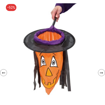
-52%
‹
›