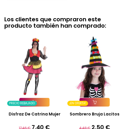
Los clientes que compraron este
producto también han comprado:
PRECIO REBAJADO
¡EN OFERTA!
Añadir A La Cesta
Añadir A La Cesta
Disfraz De Catrina Mujer
Sombrero Bruja Lacitos
7,40 €
2,50 €
Precio
Precio
Precio
Precio
17,46 €
4,48 €