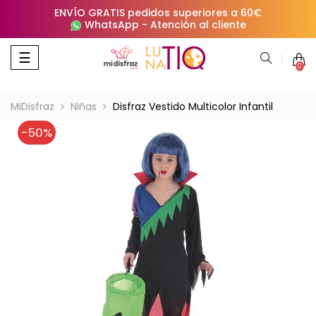
ENVÍO GRATIS pedidos superiores a 60€
WhatsApp
-
Atención al cliente
Navegación
☰
0
de
palanca
MiDisfraz
Niñas
Disfraz Vestido Multicolor Infantil
-50%