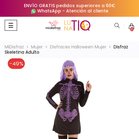
ENVÍO GRATIS pedidos superiores a 60€
WhatsApp
-
Atención al cliente
Navegación
☰
0
de
palanca
MiDisfraz
Mujer
Disfraces Halloween Mujer
Disfraz
Skeletina Adulto
-49%