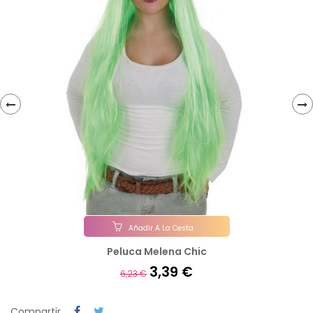
‹
›
Añadir A La Cesta
Peluca Melena Chic
3,39 €
6,23 €
Compartir