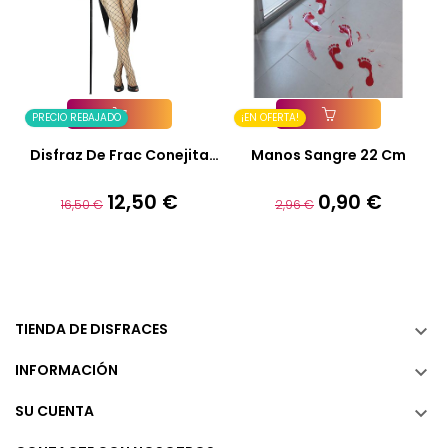
PRECIO REBAJADO
¡EN OFERTA!
Añadir A La Cesta
Añadir A La Cesta
Disfraz De Frac Conejita
Manos Sangre 22 Cm
Mujer
12,50 €
0,90 €
Precio
Precio
Precio
Precio
16,50 €
2,96 €
base
base
TIENDA DE DISFRACES

INFORMACIÓN

SU CUENTA
