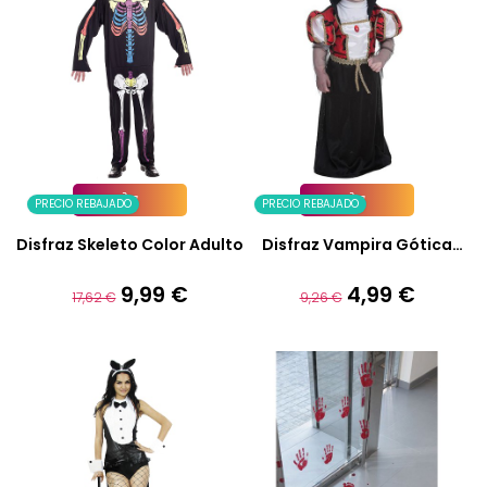
PRECIO REBAJADO
PRECIO REBAJADO
Añadir A La Cesta
Añadir A La Cesta
Disfraz Skeleto Color Adulto
Disfraz Vampira Gótica
Bebé...
9,99 €
4,99 €
Precio
Precio
Precio
Precio
17,62 €
9,26 €
base
base