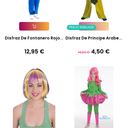
PRECIO REBAJADO
Añadir A La Cesta
Añadir A La Cesta
Disfraz De Fontanero Rojo...
Disfraz De Principe Arabe...
12,95 €
4,50 €
Precio
Precio
Precio
14,50 €
base