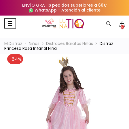
ENVÍO GRATIS pedidos superiores a 60€
WhatsApp
-
Atención al cliente
Navegación
☰
0
de
palanca
MiDisfraz
Niñas
Disfraces Baratos Niñas
Disfraz
Princesa Rosa Infantil Niña
-64%