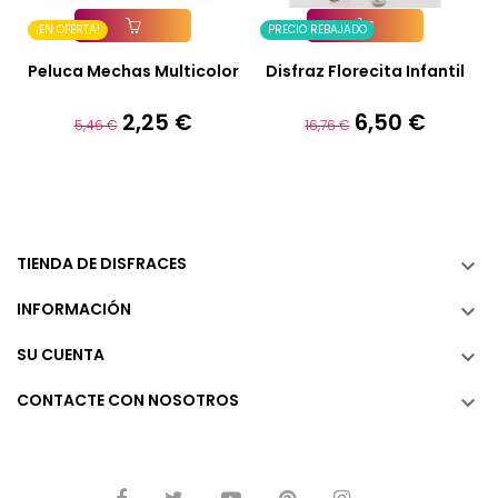
¡EN OFERTA!
PRECIO REBAJADO
Añadir A La Cesta
Añadir A La Cesta
Peluca Mechas Multicolor
Disfraz Florecita Infantil
2,25 €
6,50 €
Precio
Precio
Precio
Precio
5,46 €
16,76 €
base
base
TIENDA DE DISFRACES

INFORMACIÓN

SU CUENTA

CONTACTE CON NOSOTROS
