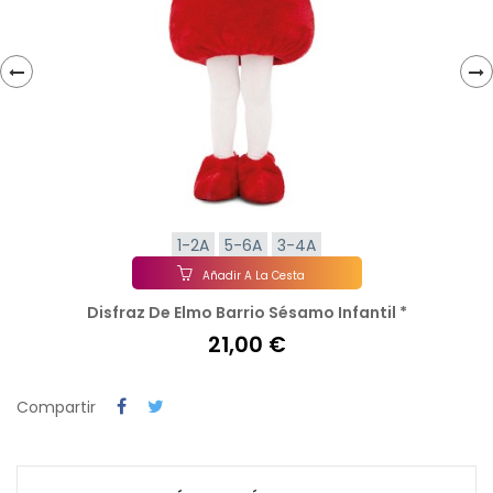
‹
›
1-2A
5-6A
3-4A
Añadir A La Cesta
Disfraz De Elmo Barrio Sésamo Infantil *
21,00 €
Compartir