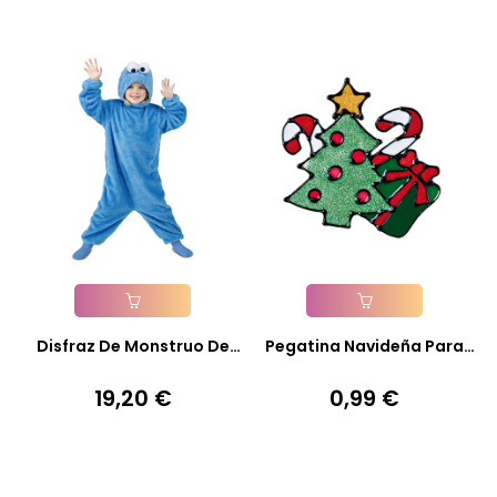
Añadir A La Cesta
Añadir A La Cesta
Disfraz De Monstruo De
Pegatina Navideña Para
Las...
Cristal
19,20 €
0,99 €
Precio
Precio