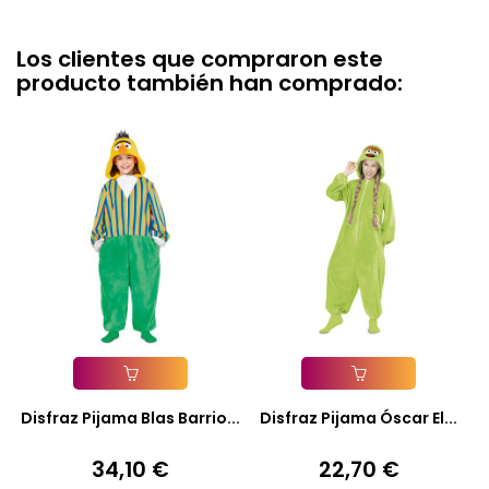
Los clientes que compraron este
producto también han comprado:
Añadir A La Cesta
Añadir A La Cesta
Disfraz Pijama Blas Barrio...
Disfraz Pijama Óscar El...
34,10 €
22,70 €
Precio
Precio