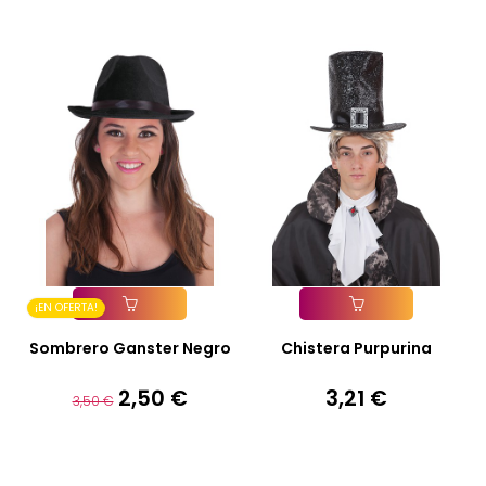
base
¡EN OFERTA!
Añadir A La Cesta
Añadir A La Cesta
Sombrero Ganster Negro
Chistera Purpurina
2,50 €
3,21 €
Precio
Precio
Precio
3,50 €
base