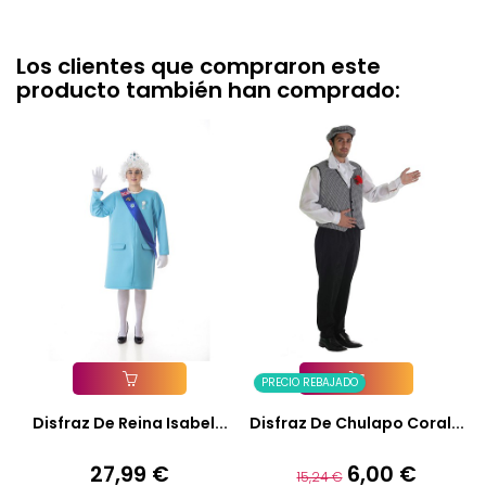
Los clientes que compraron este
producto también han comprado:
PRECIO REBAJADO
Añadir A La Cesta
Añadir A La Cesta
Disfraz De Reina Isabel...
Disfraz De Chulapo Coral...
27,99 €
6,00 €
Precio
Precio
Precio
15,24 €