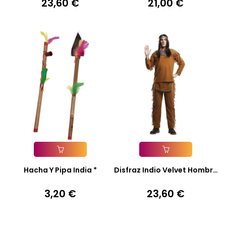
23,60 €
21,00 €
Precio
Precio
Añadir A La Cesta
Añadir A La Cesta
Hacha Y Pipa India *
Disfraz Indio Velvet Hombre
*
3,20 €
23,60 €
Precio
Precio