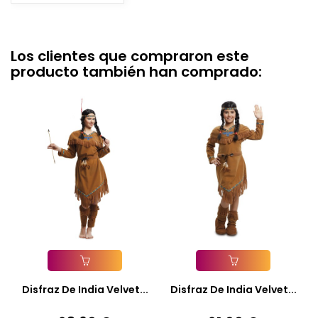
Los clientes que compraron este
producto también han comprado:
Añadir A La Cesta
Añadir A La Cesta
Disfraz De India Velvet...
Disfraz De India Velvet...