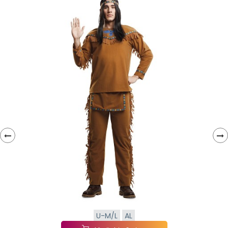
‹
›
U-M/L
AL