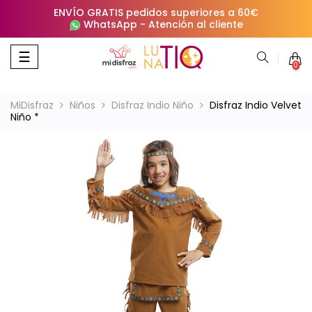
ENVÍO GRATIS pedidos superiores a 60€
WhatsApp
-
Atención al cliente
Navegación
☰
0
de
palanca
MiDisfraz
Niños
Disfraz Indio Niño
Disfraz Indio Velvet
Niño *