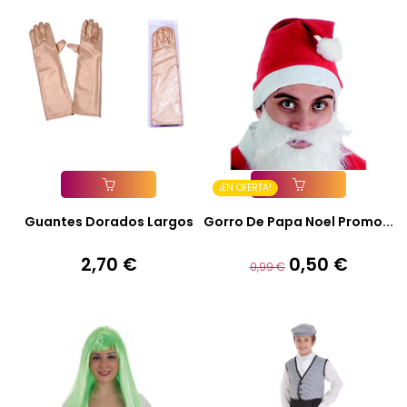
¡EN OFERTA!
Añadir A La Cesta
Añadir A La Cesta
Guantes Dorados Largos
Gorro De Papa Noel Promo...
2,70 €
0,50 €
Precio
Precio
Precio
0,99 €
base