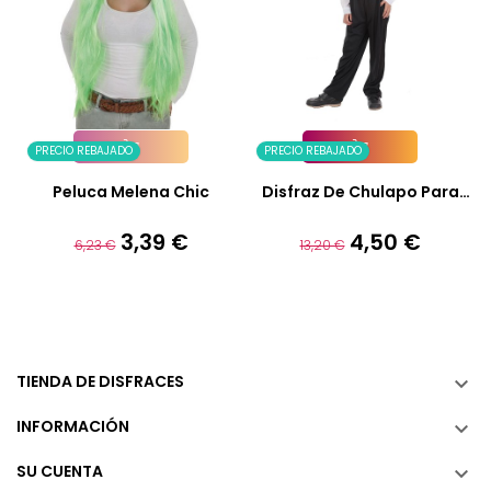
PRECIO REBAJADO
PRECIO REBAJADO
Añadir A La Cesta
Añadir A La Cesta
Peluca Melena Chic
Disfraz De Chulapo Para
Niño
3,39 €
4,50 €
Precio
Precio
Precio
Precio
6,23 €
13,20 €
base
base
TIENDA DE DISFRACES

INFORMACIÓN

SU CUENTA
