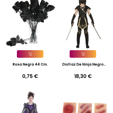
Añadir A La Cesta
Añadir A La Cesta
Rosa Negra 44 Cm.
Disfraz De Ninja Negro
Para...
0,75 €
18,30 €
Precio
Precio