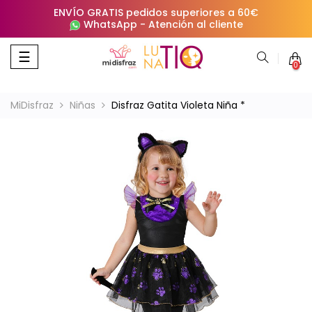
ENVÍO GRATIS pedidos superiores a 60€
WhatsApp
-
Atención al cliente
Navegación
☰
0
de
palanca
MiDisfraz
Niñas
Disfraz Gatita Violeta Niña *