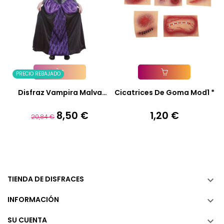
PRECIO REBAJADO
Añadir A La Cesta
Añadir A La Cesta
Disfraz Vampira Malva
Cicatrices De Goma Mod1 *
Infantil
8,50 €
1,20 €
Precio
Precio
Precio
20,84 €
base
TIENDA DE DISFRACES

INFORMACIÓN

SU CUENTA
