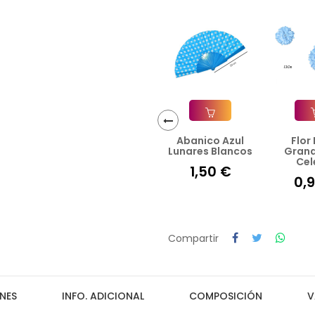
Abanico Azul
Flor
‹
Añadir A La Cesta
Añad
Lunares Blancos
Grand
Cel
1,50 €
0,
Compartir
NES
INFO. ADICIONAL
COMPOSICIÓN
V