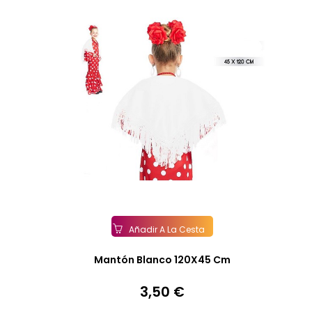
Añadir A La Cesta
Mantón Blanco 120X45 Cm
3,50 €
Precio