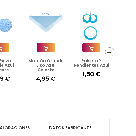
 Pinza
Mantón Grande
Pulsera Y
Pendie
›
ir A La Cesta
Añadir A La Cesta
Añadir A La Cesta
Añad
e Azul
Liso Azul
Pendientes Azul
Blanc
este
Celeste
1,50 €
1,
99 €
4,95 €
ALORACIONES
DATOS FABRICANTE