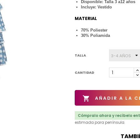
Disponible: Talla 3 a12 años
Incluye: Vestido
MATERIAL
70% Poliester
30% Poliamida
TALLA
CANTIDAD

AÑADIR A LA C
Cómpralo ahora y recíbelo entr
estimada para península.
TAMBI