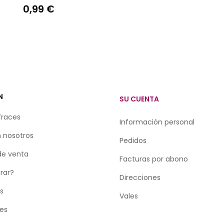
0,99 €
Precio
N
SU CUENTA
fraces
Información personal
 nosotros
Pedidos
de venta
Facturas por abono
rar?
Direcciones
as
Vales
tes