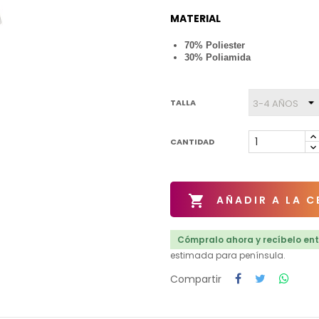
MATERIAL
70% Poliester
30% Poliamida
TALLA
CANTIDAD

AÑADIR A LA C
Cómpralo ahora y recíbelo entr
estimada para península.
Compartir