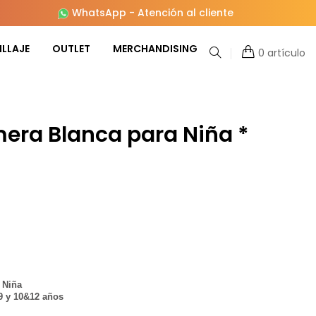
WhatsApp
-
Atención al cliente
LLAJE
OUTLET
MERCHANDISING
0 artículo
mera Blanca para Niña *
 Niña
&9 y 10&12 años