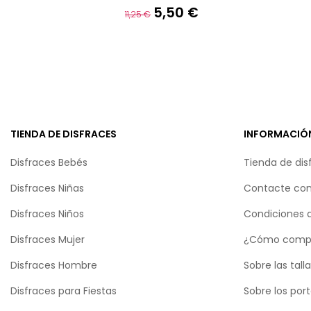
5,50 €
Precio
Precio
11,25 €
base
TIENDA DE DISFRACES
INFORMACIÓ
Disfraces Bebés
Tienda de dis
Disfraces Niñas
Contacte con
Disfraces Niños
Condiciones 
Disfraces Mujer
¿Cómo comp
Disfraces Hombre
Sobre las tall
Disfraces para Fiestas
Sobre los por