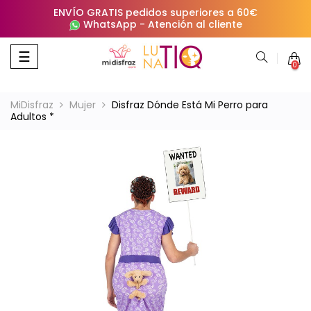
ENVÍO GRATIS pedidos superiores a 60€
WhatsApp
-
Atención al cliente
Navegación
☰
0
de
palanca
MiDisfraz
Mujer
Disfraz Dónde Está Mi Perro para
Adultos *