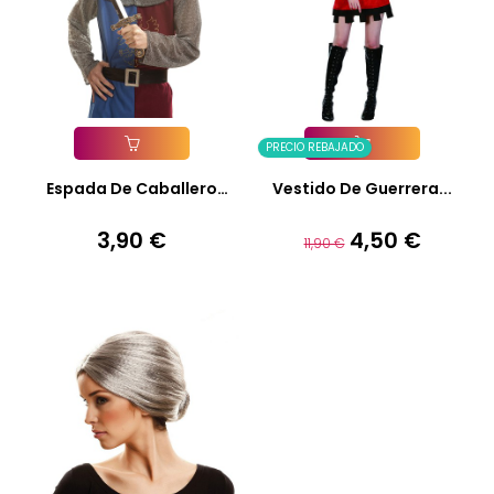
PRECIO REBAJADO
Añadir A La Cesta
Añadir A La Cesta
Espada De Caballero
Vestido De Guerrera...
Medieval *
3,90 €
4,50 €
Precio
Precio
Precio
11,90 €
base