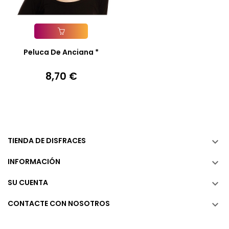
Añadir A La Cesta
Peluca De Anciana *
8,70 €
Precio
TIENDA DE DISFRACES

INFORMACIÓN

SU CUENTA

CONTACTE CON NOSOTROS
