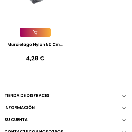
Añadir A La Cesta
Murcielago Nylon 50 Cm...
4,28 €
Precio
TIENDA DE DISFRACES

INFORMACIÓN

SU CUENTA

CONTACTE CON NOSOTROS