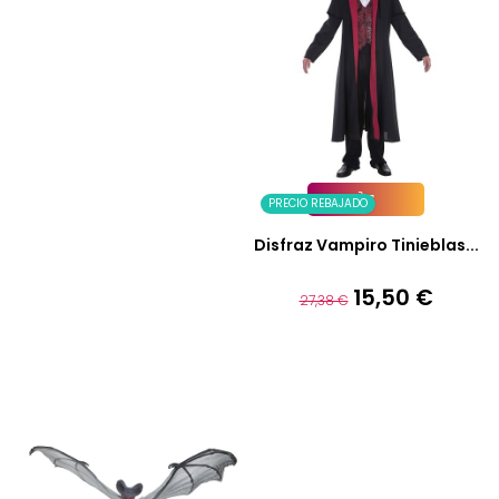
PRECIO REBAJADO
Añadir A La Cesta
Disfraz Vampiro Tinieblas...
15,50 €
Precio
Precio
27,38 €
base