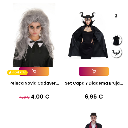
¡EN OFERTA!
Añadir A La Cesta
Añadir A La Cesta
Peluca Novia Cadaver...
Set Capa Y Diadema Bruja...
4,00 €
6,95 €
Precio
Precio
Precio
7,59 €
base