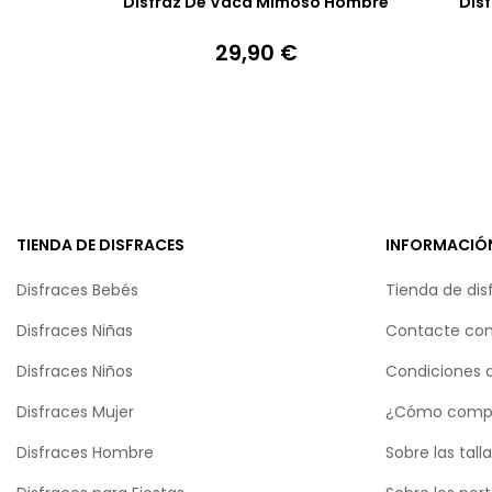
Disfraz De Vaca Mimoso Hombre
Dis
29,90 €
Precio
TIENDA DE DISFRACES
INFORMACIÓ
Disfraces Bebés
Tienda de dis
Disfraces Niñas
Contacte con
Disfraces Niños
Condiciones 
Disfraces Mujer
¿Cómo comp
Disfraces Hombre
Sobre las tall