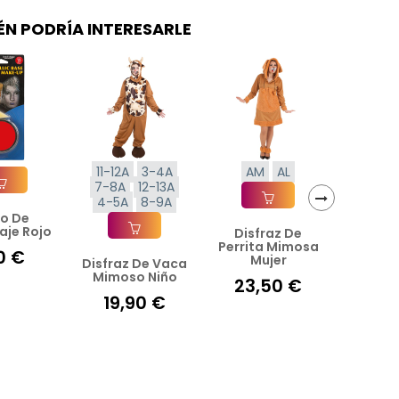
ÉN PODRÍA INTERESARLE
11-12A
3-4A
AM
AL
AL
7-8A
12-13A
4-5A
8-9A
ro De
ir A La Cesta
›
aje Rojo
Disfraz De
Disfraz
Añadir A La Cesta
Añad
Perrita Mimosa
Mi
10 €
Mujer
Ho
Disfraz De Vaca
Añadir A La Cesta
Mimoso Niño
23,50 €
29,
19,90 €