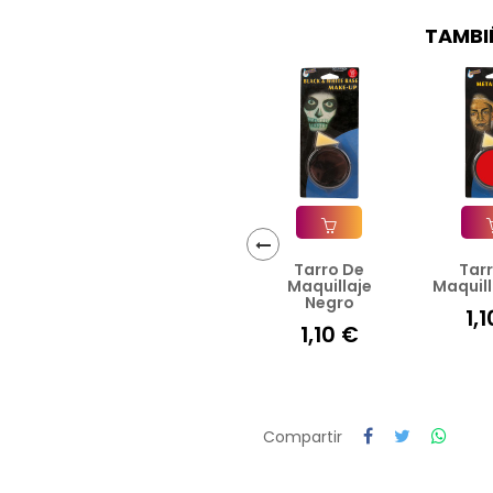
TAMBI
Tarro De
Tar
Añadir A La Cesta
Añad
‹
Maquillaje
Maquill
Negro
1,
1,10 €
Compartir