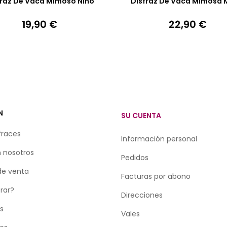
fraz De Vaca Mimoso Niño
Disfraz De Vaca Mimosa 
19,90 €
22,90 €
Precio
Precio
N
SU CUENTA
fraces
Información personal
 nosotros
Pedidos
de venta
Facturas por abono
rar?
Direcciones
as
Vales