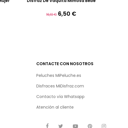
Mujer
Disfraz De Vaquita Mimosa Bebé
6,50 €
Precio
Precio
16,10 €
base
CONTACTE CON NOSOTROS
Peluches MiPeluche.es
Disfraces MiDisfraz.com
Contacto vía
Whatsapp
Atención al cliente