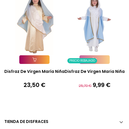
PRECIO REBAJADO
Añadir A La Cesta
Añadir A La Cesta
Disfraz De Virgen María Niña
Disfraz De Virgen Maria Niña
23,50 €
9,99 €
Precio
Precio
Precio
25,70 €
base
TIENDA DE DISFRACES
