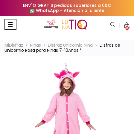
ENVÍO GRATIS pedidos superiores a 60€
WhatsApp
-
Atención al cliente
Navegación
☰
0
de
palanca
MiDisfraz
Niñas
Disfraz Unicornio Niña
Disfraz de
Unicornio Rosa para Niñas 7-10Años *