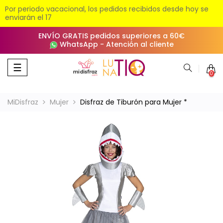
Por periodo vacacional, los pedidos recibidos desde hoy se
enviarán el 17
ENVÍO GRATIS pedidos superiores a 60€
WhatsApp
-
Atención al cliente
Navegación
☰
0
de
palanca
MiDisfraz
Mujer
Disfraz de Tiburón para Mujer *