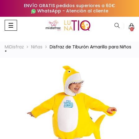
ENVÍO GRATIS pedidos superiores a 60€
WhatsApp
-
Atención al cliente
Navegación
☰
0
de
palanca
MiDisfraz
Niñas
Disfraz de Tiburón Amarillo para Niños
*