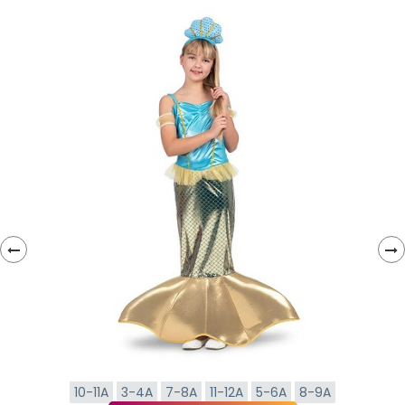
‹
›
10-11A
3-4A
7-8A
11-12A
5-6A
8-9A