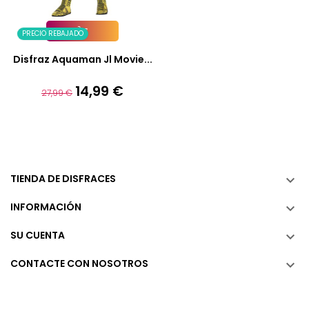
PRECIO REBAJADO
Añadir A La Cesta
Disfraz Aquaman Jl Movie...
14,99 €
Precio
Precio
27,99 €
base
TIENDA DE DISFRACES

INFORMACIÓN

SU CUENTA

CONTACTE CON NOSOTROS
