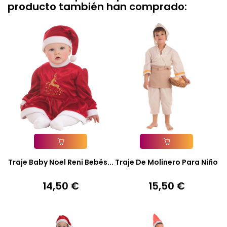
producto también han comprado:
Añadir A La Cesta
Añadir A La Cesta
Traje Baby Noel Reni Bebés...
Traje De Molinero Para Niño
14,50 €
15,50 €
Precio
Precio