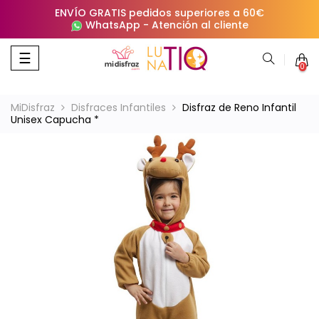
ENVÍO GRATIS pedidos superiores a 60€
WhatsApp
-
Atención al cliente
Navegación
☰
0
de
palanca
MiDisfraz
Disfraces Infantiles
Disfraz de Reno Infantil
Unisex Capucha *