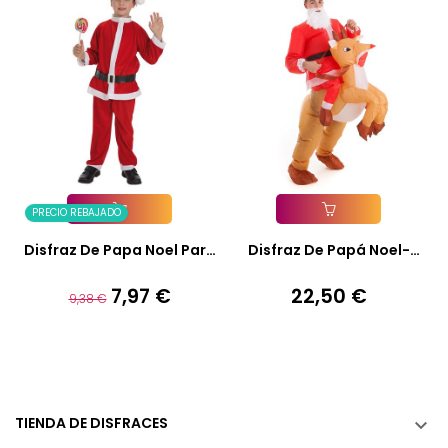
PRECIO REBAJADO
Añadir A La Cesta
Añadir A La Cesta
Disfraz De Papa Noel Para
Disfraz De Papá Noel-
Niño
Reno...
7,97 €
22,50 €
Precio
Precio
Precio
9,38 €
base
TIENDA DE DISFRACES
