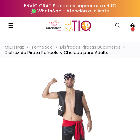
ENVÍO GRATIS pedidos superiores a 60€
WhatsApp
-
Atención al cliente
Navegación
☰
0
de
palanca
MiDisfraz
Temática
Disfraces Piratas Bucaneros
Disfraz de Pirata Pañuelo y Chaleco para Adulto