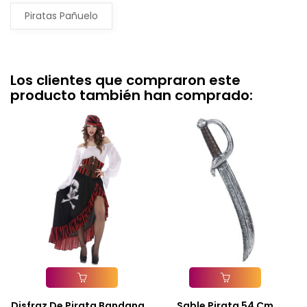
Piratas Pañuelo
Los clientes que compraron este
producto también han comprado:
Añadir A La Cesta
Añadir A La Cesta
Disfraz De Pirata Bandana...
Sable Pirata 54 Cm