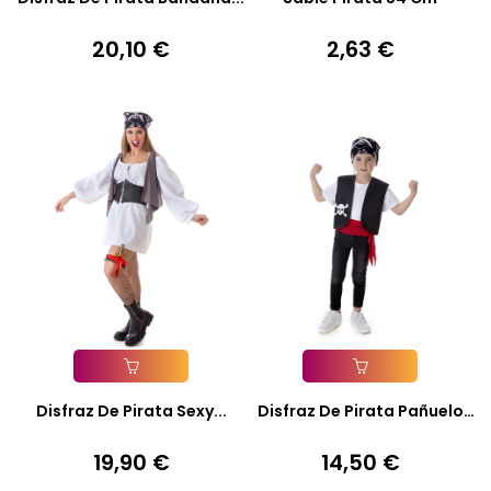
20,10 €
2,63 €
Precio
Precio
Añadir A La Cesta
Añadir A La Cesta
Disfraz De Pirata Sexy...
Disfraz De Pirata Pañuelo
Y...
19,90 €
14,50 €
Precio
Precio