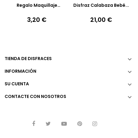
Añadir A La Cesta
Añadir A La Cesta
Regalo Maquillaje
Disfraz Calabaza Bebé...
Halloween...
3,20 €
21,00 €
Precio
Precio
TIENDA DE DISFRACES

INFORMACIÓN

SU CUENTA

CONTACTE CON NOSOTROS
