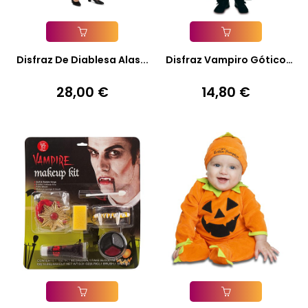
Añadir A La Cesta
Añadir A La Cesta
Disfraz De Diablesa Alas...
Disfraz Vampiro Gótico
Para...
28,00 €
14,80 €
Precio
Precio