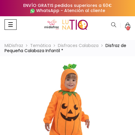
ENVÍO GRATIS pedidos superiores a 60€
WhatsApp
-
Atención al cliente
Navegación
☰
0
de
palanca
MiDisfraz
Temática
Disfraces Calabaza
Disfraz de
Pequeña Calabaza Infantil *