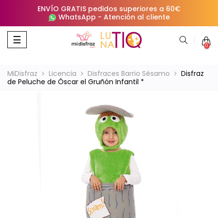
ENVÍO GRATIS pedidos superiores a 60€
WhatsApp
-
Atención al cliente
Navegación
☰
0
de
palanca
MiDisfraz
Licencia
Disfraces Barrio Sésamo
Disfraz
de Peluche de Óscar el Gruñón Infantil *