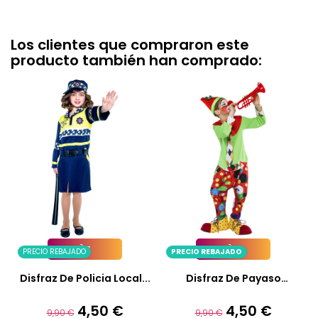
Los clientes que compraron este
producto también han comprado:
PRECIO REBAJADO
PRECIO REBAJADO
Añadir A La Cesta
Añadir A La Cesta
Disfraz De Policia Local...
Disfraz De Payaso
Flautico...
4,50 €
4,50 €
Precio
Precio
Precio
Precio
9,90 €
9,90 €