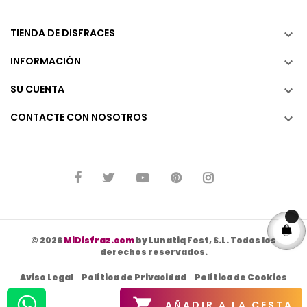
TIENDA DE DISFRACES

INFORMACIÓN

SU CUENTA

CONTACTE CON NOSOTROS

© 2026
MiDisfraz.com
by Lunatiq Fest, S.L. Todos los
derechos reservados.
Aviso Legal
Política de Privacidad
Política de Cookies

AÑADIR A LA CESTA