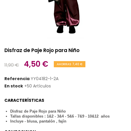
Disfraz de Paje Rojo para Niño
4,50 €
11,90 €
AHORRAS 7,40 €
Referencia
YY04182-1-2A
En stock
+50 Artículos
CARACTERÍSTICAS
Disfraz de Paje Rojo para Niño
Tallas disponibles : 1&2 - 3&4 - 5&6 - 7&9 - 10&12 años
Incluye - blusa, pantalón , fajín