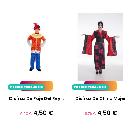
base
base
PRECIO REBAJADO
PRECIO REBAJADO
Añadir A La Cesta
Añadir A La Cesta
Disfraz De Paje Del Rey...
Disfraz De China Mujer
4,50 €
4,50 €
Precio
Precio
Precio
Precio
9,90 €
16,76 €
base
base