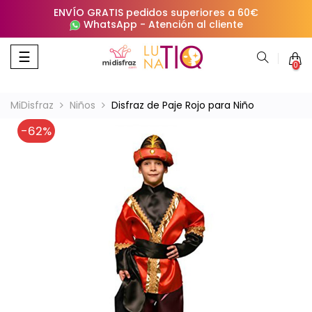
ENVÍO GRATIS pedidos superiores a 60€
WhatsApp
-
Atención al cliente
Navegación
☰
0
de
palanca
MiDisfraz
Niños
Disfraz de Paje Rojo para Niño
-62%