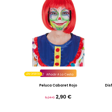
¡EN OFERTA!
Añadir A La Cesta
Peluca Cabaret Rojo
Dis
2,90 €
Precio
Precio
5,24 €
base