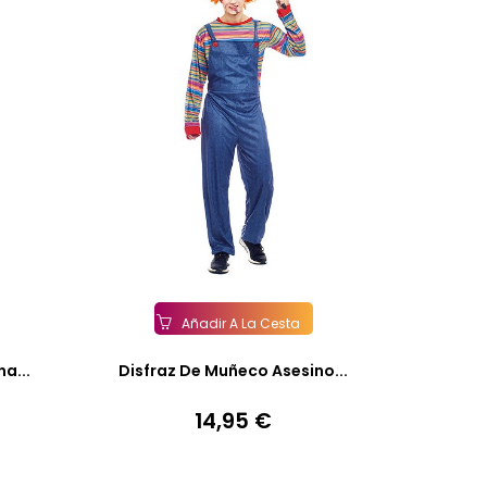
Añadir A La Cesta
a...
Disfraz De Muñeco Asesino...
14,95 €
Precio