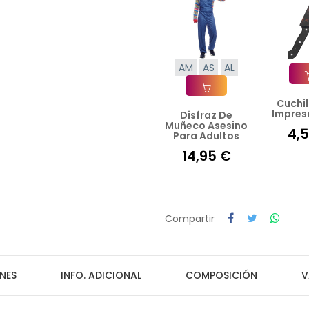
AM
AS
AL
Cuchil
Añad
Impres
Disfraz De
Añadir A La Cesta
Muñeco Asesino
4,
Para Adultos
14,95 €
Compartir
NES
INFO. ADICIONAL
COMPOSICIÓN
V