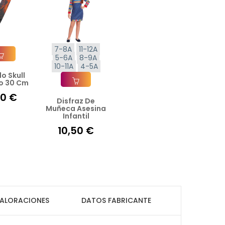
7-8A
11-12A
5-6A
8-9A
10-11A
4-5A
lo Skull
ir A La Cesta
o 30 Cm
50 €
Disfraz De
Añadir A La Cesta
Muñeca Asesina
Infantil
10,50 €
ALORACIONES
DATOS FABRICANTE