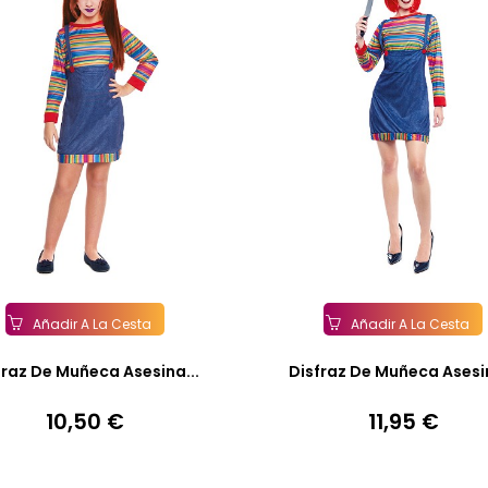
Añadir A La Cesta
Añadir A La Cesta
fraz De Muñeca Asesina...
Disfraz De Muñeca Asesin
10,50 €
11,95 €
Precio
Precio