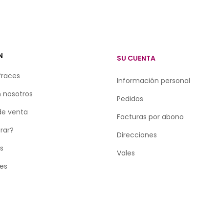
N
SU CUENTA
fraces
Información personal
 nosotros
Pedidos
de venta
Facturas por abono
rar?
Direcciones
as
Vales
tes