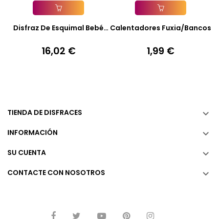
Añadir A La Cesta
Añadir A La Cesta
Disfraz De Esquimal Bebé
Calentadores Fuxia/Bancos
(0...
16,02 €
1,99 €
Precio
Precio
TIENDA DE DISFRACES

INFORMACIÓN

SU CUENTA

CONTACTE CON NOSOTROS
