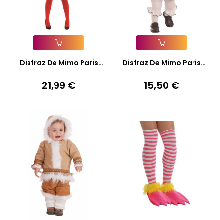
Añadir A La Cesta
Añadir A La Cesta
Disfraz De Mimo Paris
Disfraz De Mimo Paris
Para...
Bebé...
21,99 €
15,50 €
Precio
Precio