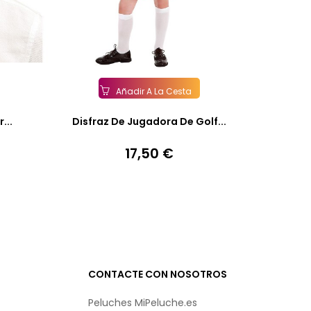
Añadir A La Cesta
...
Disfraz De Jugadora De Golf...
17,50 €
Precio
CONTACTE CON NOSOTROS
Peluches MiPeluche.es