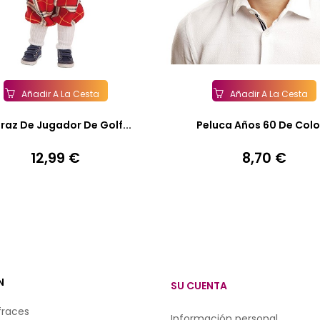
Añadir A La Cesta
Añadir A La Cesta
fraz De Jugador De Golf...
Peluca Años 60 De Color
12,99 €
8,70 €
Precio
Precio
N
SU CUENTA
fraces
Información personal