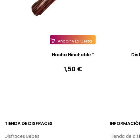
Añadir A La Cesta
Hacha Hinchable *
Dis
1,50 €
Precio
TIENDA DE DISFRACES
INFORMACIÓ
Disfraces Bebés
Tienda de dis