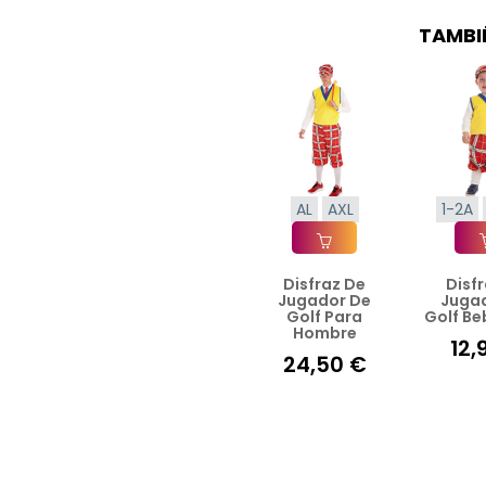
TAMBI
AL
AXL
1-2A
Disfraz De
Disf
Añadir A La Cesta
Añad
Jugador De
Juga
Golf Para
Golf Beb
Hombre
12,
24,50 €