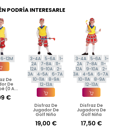
ÉN PODRÍA INTERESARLE
6-12M
3-4A
5-6A
1-
3-4A
5-6A
1-
2A
7-8A
11-
2A
7-8A
11-
12A
9-10A
2-
12A
9-10A
2-
3A
4-5A
6-7A
3A
4-5A
6-7A
10-11A
8-9A
10-11A
8-9A
raz De
ir A La Cesta
dor De
12-13A
12-13A
é (0 A...
99 €
Disfraz De
Disfraz De
Añadir A La Cesta
Añadir A La Cesta
Jugador De
Jugadora De
Golf Niño
Golf Niña
19,00 €
17,50 €