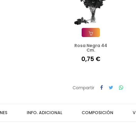
Rosa Negra 44
Añadir A La Cesta
Cm.
0,75 €
Compartir
NES
INFO. ADICIONAL
COMPOSICIÓN
V