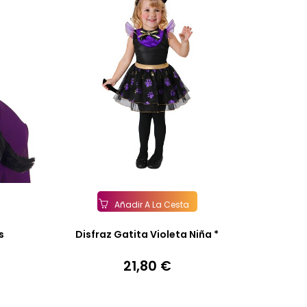
Añadir A La Cesta
s
Disfraz Gatita Violeta Niña *
21,80 €
Precio