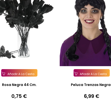
Añadir A La Cesta
Añadir A La Cesta
Rosa Negra 44 Cm.
Peluca Trenzas Negra
0,75 €
6,99 €
Precio
Precio