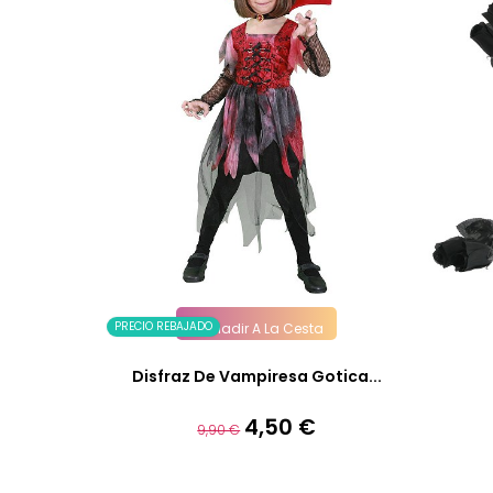
PRECIO REBAJADO
Añadir A La Cesta
Disfraz De Vampiresa Gotica...
4,50 €
Precio
Precio
9,90 €
base