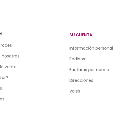
N
SU CUENTA
fraces
Información personal
 nosotros
Pedidos
de venta
Facturas por abono
rar?
Direcciones
as
Vales
tes