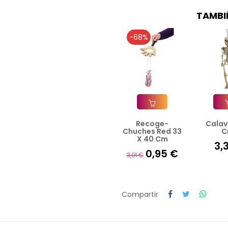
TAMBI
-68%
Recoge-
Calav
Añadir A La Cesta
Añad
Chuches Red 33
C
X 40 Cm
3,
0,95 €
3,01 €
Compartir