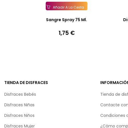
Añadir A La Cesta
Sangre Spray 75 Ml.
Di
1,75 €
Precio
TIENDA DE DISFRACES
INFORMACIÓ
Disfraces Bebés
Tienda de dis
Disfraces Niñas
Contacte con
Disfraces Niños
Condiciones 
Disfraces Mujer
¿Cómo comp