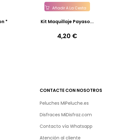
Añadir A La Cesta
on *
Kit Maquillaje Payaso...
4,20 €
Precio
CONTACTE CON NOSOTROS
Peluches MiPeluche.es
Disfraces MiDisfraz.com
Contacto vía
Whatsapp
Atención al cliente