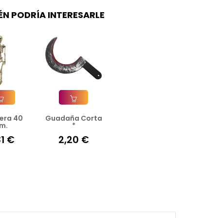
ÉN PODRÍA INTERESARLE
era 40
Guadaña Corta
ir A La Cesta
Añadir A La Cesta
m.
*
31 €
2,20 €