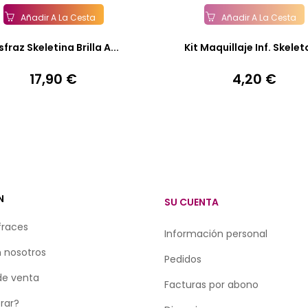
Añadir A La Cesta
Añadir A La Cesta
sfraz Skeletina Brilla A...
Kit Maquillaje Inf. Skelet
17,90 €
4,20 €
Precio
Precio
N
SU CUENTA
fraces
Información personal
 nosotros
Pedidos
de venta
Facturas por abono
rar?