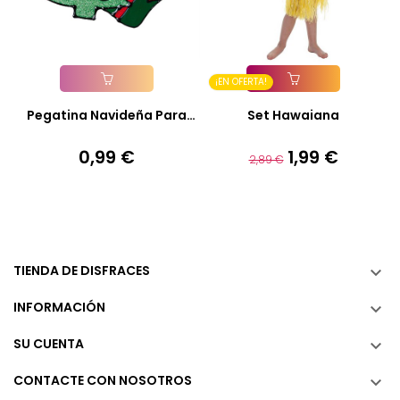
¡EN OFERTA!
Añadir A La Cesta
Añadir A La Cesta
Pegatina Navideña Para
Set Hawaiana
Cristal
0,99 €
1,99 €
Precio
Precio
Precio
2,89 €
base
TIENDA DE DISFRACES

INFORMACIÓN

SU CUENTA

CONTACTE CON NOSOTROS
