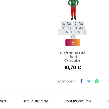
4-5A
7-8A
10-11A
3-4A
5-6A
8-9A
11-
12A
Disfraz De Elfo
Añadir A La Cesta
Infantil
Cascabel
10,70 €
Compartir
NES
INFO. ADICIONAL
COMPOSICIÓN
V