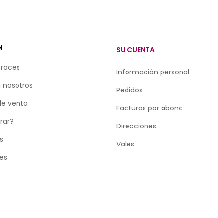
N
SU CUENTA
fraces
Información personal
 nosotros
Pedidos
de venta
Facturas por abono
rar?
Direcciones
as
Vales
tes