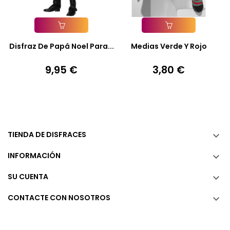
Añadir A La Cesta
Añadir A La Cesta
Disfraz De Papá Noel Para...
Medias Verde Y Rojo
9,95 €
3,80 €
Precio
Precio
TIENDA DE DISFRACES

INFORMACIÓN

SU CUENTA

CONTACTE CON NOSOTROS
