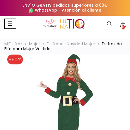
ENVÍO GRATIS pedidos superiores a 60€
WhatsApp
-
Atención al cliente
Navegación
☰
0
de
palanca
MiDisfraz
Mujer
Disfraces Navidad Mujer
Disfraz de
Elfa para Mujer Vestido
-50%