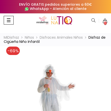
ENVÍO GRATIS pedidos superiores a 60€
WhatsApp
-
Atención al cliente
Navegación
☰
0
de
palanca
MiDisfraz
Niños
Disfraces Animales Niños
Disfraz de
Cigüeña Niño Infantil
-69%