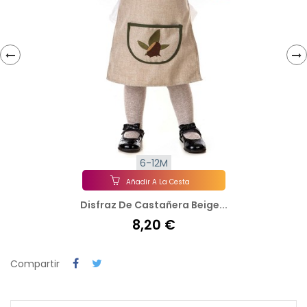
‹
›
6-12M
Añadir A La Cesta
Disfraz De Castañera Beige...
8,20 €
Compartir