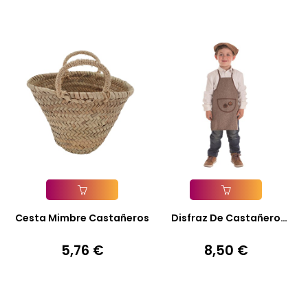
Añadir A La Cesta
Añadir A La Cesta
Cesta Mimbre Castañeros
Disfraz De Castañero
Otoño...
5,76 €
8,50 €
Precio
Precio