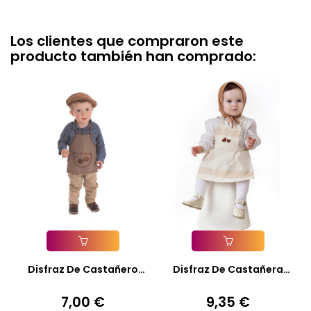
Los clientes que compraron este
producto también han comprado:
Añadir A La Cesta
Añadir A La Cesta
Disfraz De Castañero
Disfraz De Castañera
Otoño...
Daria...
7,00 €
9,35 €
Precio
Precio